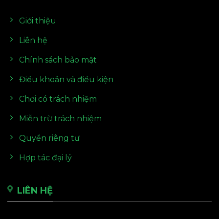
Giới thiệu
Liên hệ
Chính sách bảo mật
Điều khoản và điều kiện
Chơi có trách nhiệm
Miễn trừ trách nhiệm
Quyền riêng tư
Hợp tác đại lý
LIÊN HỆ