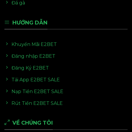
Đá gà
HƯỚNG DẪN
Khuyến Mãi E2BET
Đăng nhập E2BET
Đăng Ký E2BET
Tải App E2BET SALE
Nạp Tiền E2BET SALE
Rút Tiền E2BET SALE
VỀ CHÚNG TÔI