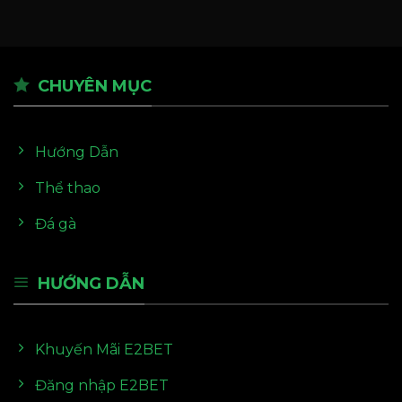
CHUYÊN MỤC
Hướng Dẫn
Thể thao
Đá gà
HƯỚNG DẪN
Khuyến Mãi E2BET
Đăng nhập E2BET