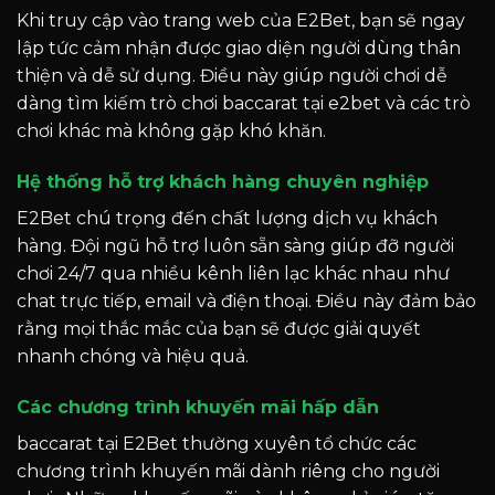
Khi truy cập vào trang web của E2Bet, bạn sẽ ngay
lập tức cảm nhận được giao diện người dùng thân
thiện và dễ sử dụng. Điều này giúp người chơi dễ
dàng tìm kiếm trò chơi baccarat tại e2bet và các trò
chơi khác mà không gặp khó khăn.
Hệ thống hỗ trợ khách hàng chuyên nghiệp
E2Bet chú trọng đến chất lượng dịch vụ khách
hàng. Đội ngũ hỗ trợ luôn sẵn sàng giúp đỡ người
chơi 24/7 qua nhiều kênh liên lạc khác nhau như
chat trực tiếp, email và điện thoại. Điều này đảm bảo
rằng mọi thắc mắc của bạn sẽ được giải quyết
nhanh chóng và hiệu quả.
Các chương trình khuyến mãi hấp dẫn
baccarat tại E2Bet thường xuyên tổ chức các
chương trình khuyến mãi dành riêng cho người