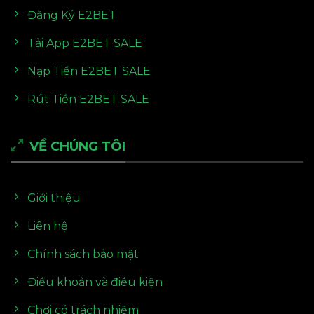
Đăng Ký E2BET
Tải App E2BET SALE
Nạp Tiền E2BET SALE
Rút Tiền E2BET SALE
VỀ CHÚNG TÔI
Giới thiệu
Liên hệ
Chính sách bảo mật
Điều khoản và điều kiện
Chơi có trách nhiệm