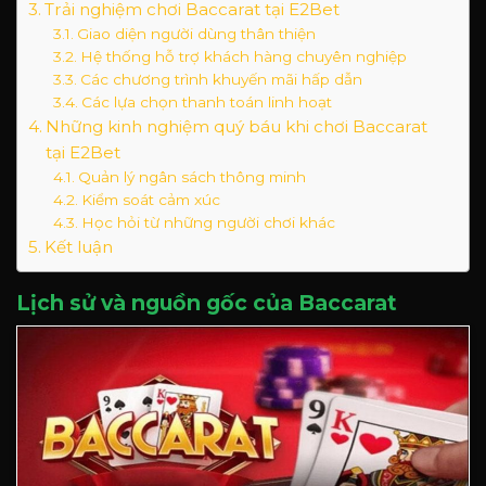
Trải nghiệm chơi Baccarat tại E2Bet
Giao diện người dùng thân thiện
Hệ thống hỗ trợ khách hàng chuyên nghiệp
Các chương trình khuyến mãi hấp dẫn
Các lựa chọn thanh toán linh hoạt
Những kinh nghiệm quý báu khi chơi Baccarat
tại E2Bet
Quản lý ngân sách thông minh
Kiểm soát cảm xúc
Học hỏi từ những người chơi khác
Kết luận
Lịch sử và nguồn gốc của Baccarat