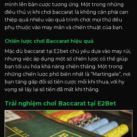
mình lên bàn cược tương ứng. Một trong những
điều thú vị khi chơi baccarat là không cần phải can
thiệp quá nhiều vào quá trình chơi; mọi thứ đều
phụ thuộc vào may mắn và chiến thuật của bạn.
Chiến lược chơi Baccarat hiệu quả
Mặc dù baccarat tại E2bet chủ yếu dựa vào may rủi,
nhưng việc áp dụng một số chiến lược có thể giúp
bạn tối ưu hóa khả năng chiến thắng. Một trong
những chiến lược phổ biến nhất là “Martingale”, nơi
bạn tăng gấp đôi số tiền cược mỗi khi thua, với hy
vọng sẽ lấy lại số tiền đã mất khi thắng.
Trải nghiệm chơi Baccarat tại E2Bet