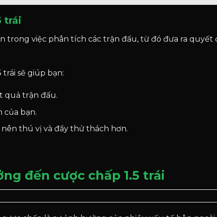
 trái
n trong việc phân tích các trận đấu, từ đó đưa ra quyết 
 trái sẽ giúp bạn:
t quả trận đấu.
h của bạn.
 nên thú vị và đầy thử thách hơn.
ng đến cược chấp 1.5 trái