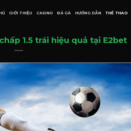
Ủ
GIỚI THIỆU
CASINO
ĐÁ GÀ
HƯỚNG DẪN
THỂ THAO
chấp 1.5 trái hiệu quả tại E2bet