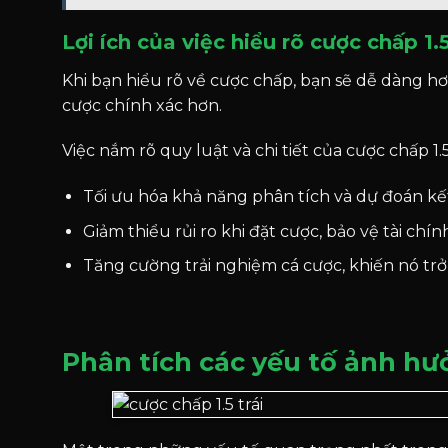
Lợi ích của việc hiểu rõ cược chấp 1.5
Khi bạn hiểu rõ về cược chấp, bạn sẽ dễ dàng hơ
cược chính xác hơn.
Việc nắm rõ quy luật và chi tiết của cược chấp 1.5
Tối ưu hóa khả năng phân tích và dự đoán kế
Giảm thiểu rủi ro khi đặt cược, bảo vệ tài chín
Tăng cường trải nghiệm cá cược, khiến nó trở
Phân tích các yếu tố ảnh hưở