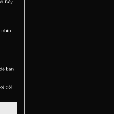
ái. Đây
i nhìn
 để bạn
kể đội