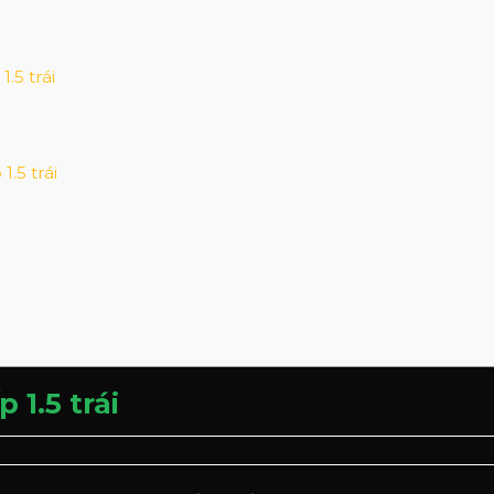
.5 trái
.5 trái
 1.5 trái