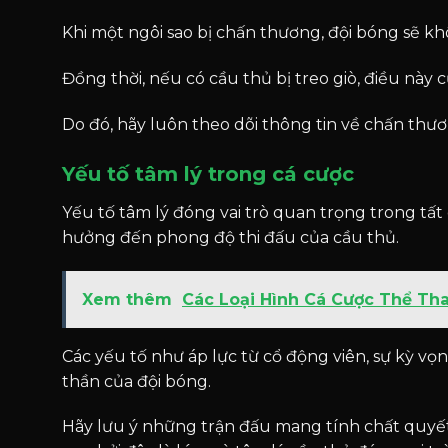
Khi một ngôi sao bị chấn thương, đội bóng sẽ k
Đồng thời, nếu có cầu thủ bị treo giò, điều này 
Do đó, hãy luôn theo dõi thông tin về chấn thươ
Yếu tố tâm lý trong cá cược
Yếu tố tâm lý đóng vai trò quan trọng trong tất 
hưởng đến phong độ thi đấu của cầu thủ.
Xem thêm
Các Loại Hình Cá Cược Thể Th
Các yếu tố như áp lực từ cổ động viên, sự kỳ v
thần của đội bóng.
Hãy lưu ý những trận đấu mang tính chất quyết