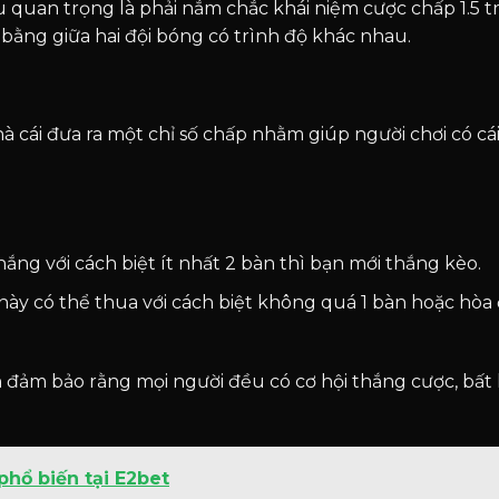
u quan trọng là phải nắm chắc khái niệm cược chấp 1.5 tr
n bằng giữa hai đội bóng có trình độ khác nhau.
 cái đưa ra một chỉ số chấp nhằm giúp người chơi có cá
hắng với cách biệt ít nhất 2 bàn thì bạn mới thắng kèo.
 này có thể thua với cách biệt không quá 1 bàn hoặc hòa
 đảm bảo rằng mọi người đều có cơ hội thắng cược, bất 
phổ biến tại E2bet