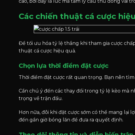
cao, bởi đây là lúc mà tâm lý cầu thủ đóng vai trò
Các chiến thuật cá cược hiệu 
Để tối ưu hóa tỷ lệ thắng khi tham gia cược chấp
thuật cá cược hiệu quả.
Chọn lựa thời điểm đặt cược
Thời điểm đặt cược rất quan trọng. Bạn nên tìm h
Cần chú ý đến các thay đổi trong tỷ lệ kèo mà 
trọng về trận đấu.
Hơn nữa, đôi khi đặt cược sớm có thể mang lại 
đến gần giờ bóng lăn để đưa ra quyết định.
Theo dõi thông tin và diễn biến trận