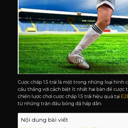
Cược chấp 1.5 trái là một trong những loại hình
cầu thắng với cách biệt ít nhất hai bàn để cược
chiến lược chơi cược chấp 1.5 trái hiệu quả tại
E2
từ những trận đấu bóng đá hấp dẫn.
Nội dung bài viết