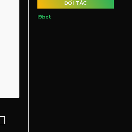
xổ
Tại
ĐỐI TÁC
số
E2BET
2
càng
I9bet
hiệu
quả
Tại
E2bet