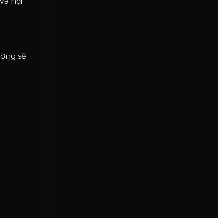
và nội
ường sẽ