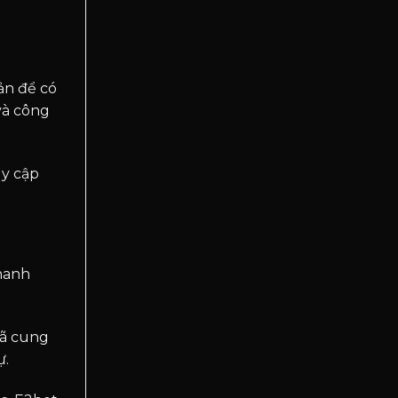
ản để có
và công
uy cập
nhanh
đã cung
ự.