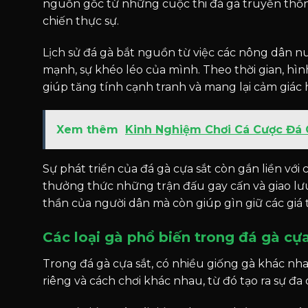
nguồn gốc từ những cuộc thi đá gà truyền thống
chiến thực sự.
Lịch sử đá gà bắt nguồn từ việc các nông dân nuô
mạnh, sự khéo léo của mình. Theo thời gian, hình 
giúp tăng tính cạnh tranh và mang lại cảm giác
Xem thêm
Kinh Nghiệm Chơi Cá Cược Đá 
Sự phát triển của đá gà cựa sắt còn gắn liền với 
thưởng thức những trận đấu gay cấn và giao lư
thần của người dân mà còn giúp gìn giữ các giá t
Các loại gà phổ biến trong đá gà cựa
Trong đá gà cựa sắt, có nhiều giống gà khác n
riêng và cách chơi khác nhau, từ đó tạo ra sự đa