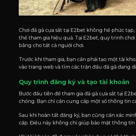
Chơi đá gà cựa sắt tại E2bet không hề phức tạp
thể tham gia hiệu quả. Tại E2bet, quy trình ch
bằng cho tất cả người chơi.
Trước khi tham gia, bạn cần phải tạo một tài kh
vào trang web và tìm các trận đấu đá gà đang di
Quy trình đăng ký và tạo tài khoản
Bước đầu tiên để tham gia đá gà cựa sắt tại E2b
chóng. Bạn chỉ cần cung cấp một số thông tin cá
Sau khi hoàn tất đăng ký, bạn cũng cần xác min
cấp. Điều này không chỉ giúp bảo mật thông tin