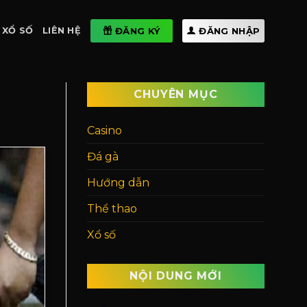
XỔ SỐ
LIÊN HỆ
ĐĂNG KÝ
ĐĂNG NHẬP
CHUYÊN MỤC
Casino
Đá gà
Hướng dẫn
Thể thao
Xổ số
NỘI DUNG MỚI