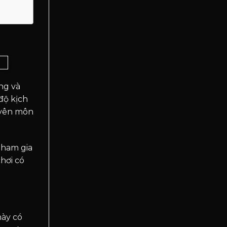
ng và
độ kịch
uyên môn
 tham gia
hơi có
này có