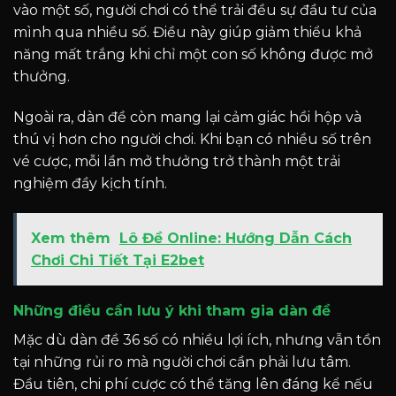
vào một số, người chơi có thể trải đều sự đầu tư của
mình qua nhiều số. Điều này giúp giảm thiểu khả
năng mất trắng khi chỉ một con số không được mở
thưởng.
Ngoài ra, dàn đề còn mang lại cảm giác hồi hộp và
thú vị hơn cho người chơi. Khi bạn có nhiều số trên
vé cược, mỗi lần mở thưởng trở thành một trải
nghiệm đầy kịch tính.
Xem thêm
Lô Đề Online: Hướng Dẫn Cách
Chơi Chi Tiết Tại E2bet
Những điều cần lưu ý khi tham gia dàn đề
Mặc dù dàn đề 36 số có nhiều lợi ích, nhưng vẫn tồn
tại những rủi ro mà người chơi cần phải lưu tâm.
Đầu tiên, chi phí cược có thể tăng lên đáng kể nếu