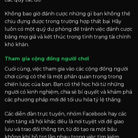
Không bao giờ đánh cược những gì bạn không thể
chịu đựng được trong trường hợp thất bại. Hãy
luôn có một quỹ dự phòng để tránh việc đánh cược
bằng mọi giá và kết thúc trong tình trạng tài chính
khó khăn.
Tham gia cộng đồng người chơi
Cuối cùng, việc tham gia vào các cộng đồng người
chơi cũng có thể là một phần quan trọng trong
chiến lược của bạn. Bạn có thể học hỏi từ những
người có kinh nghiệm, chia sẻ bí quyết và khám phá
các phương pháp mới để tối ưu hóa tỷ lệ thắng.
Các diễn đàn trực tuyến, nhóm Facebook hay các
nền tảng xã hội khác đều là nơi tuyệt vời để giao
lưu và trao đổi thông tin, từ đó tạo ra một bầu
không khí hỗ trợ lẫn nhau trong việc tìm kiếm