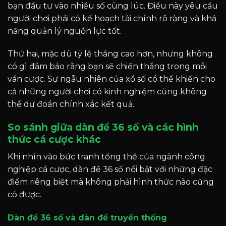
bạn đầu tư vào nhiều số cùng lúc. Điều này yêu cầu
người chơi phải có kế hoạch tài chính rõ ràng và khả
năng quản lý nguồn lực tốt.
Thứ hai, mặc dù tỷ lệ thắng cao hơn, nhưng không
có gì đảm bảo rằng bạn sẽ chiến thắng trong mỗi
ván cược. Sự ngẫu nhiên của xổ số có thể khiến cho
cả những người chơi có kinh nghiệm cũng không
thể dự đoán chính xác kết quả.
So sánh giữa dàn đề 36 số và các hình
thức cá cược khác
Khi nhìn vào bức tranh tổng thể của ngành công
nghiệp cá cược, dàn đề 36 số nổi bật với những đặc
điểm riêng biệt mà không phải hình thức nào cũng
có được.
Dàn đề 36 số và dàn đề truyền thống