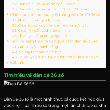
Dàn đề 36 số và số đề ngẫu nhiên
Dàn đề 36 số và các trò chơi cá cược khác
Chiến lược tối ưu hóa tỷ lệ thắng với dàn đề 36 số
Phân tích kết quả lịch sử
Chọn lựa số dựa trên cảm xúc và trực giác
Quản lý ngân sách thông minh
Tham gia cộng đồng người chơi
Kinh nghiệm thực tế từ người chơi dàn đề 36 số
Câu chuyện thành công
Những thất bại và bài học
Lời khuyên từ những người chơi có kinh nghiệm
Kết luận
Tìm hiểu về dàn đề 36 số
Dàn đề 36 số là một hình thức cá cược kết hợp giữa
việc chọn lựa nhiều số trong một lần chơi, tạo ra khả