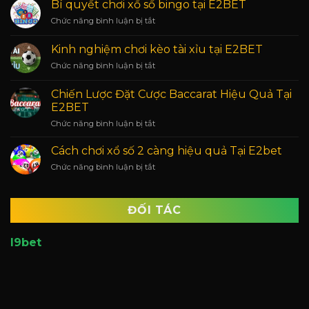
Bí quyết chơi xổ số bingo tại E2BET
Cược
ở
Chức năng bình luận bị tắt
Bóng
Bí
Đá
quyết
Thành
Kinh nghiệm chơi kèo tài xỉu tại E2BET
chơi
Công
ở
Chức năng bình luận bị tắt
xổ
Kinh
số
nghiệm
bingo
Chiến Lược Đặt Cược Baccarat Hiệu Quả Tại
chơi
tại
E2BET
kèo
E2BET
ở
Chức năng bình luận bị tắt
tài
Chiến
xỉu
Lược
tại
Cách chơi xổ số 2 càng hiệu quả Tại E2bet
Đặt
E2BET
ở
Chức năng bình luận bị tắt
Cược
Cách
Baccarat
chơi
Hiệu
xổ
Quả
ĐỐI TÁC
số
Tại
2
E2BET
càng
I9bet
hiệu
quả
Tại
E2bet