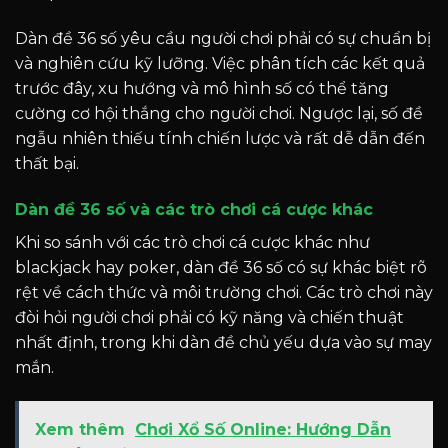
Dàn đề 36 số yêu cầu người chơi phải có sự chuẩn bị
và nghiên cứu kỹ lưỡng. Việc phân tích các kết quả
trước đây, xu hướng và mô hình số có thể tăng
cường cơ hội thắng cho người chơi. Ngược lại, số đề
ngẫu nhiên thiếu tính chiến lược và rất dễ dẫn đến
thất bại.
Dàn đề 36 số và các trò chơi cá cược khác
Khi so sánh với các trò chơi cá cược khác như
blackjack hay poker, dàn đề 36 số có sự khác biệt rõ
rệt về cách thức và môi trường chơi. Các trò chơi này
đòi hỏi người chơi phải có kỹ năng và chiến thuật
nhất định, trong khi dàn đề chủ yếu dựa vào sự may
mắn.
Xem thêm
Chơi Xổ Số Online: Hướng Dẫn