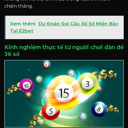
chiến thắng.
Xem thêm
Dự Đoán Soi Cầu Xổ Số Miền Bắc
Tại E2bet
Kinh nghiệm thực tế từ người chơi dàn đề
36 số