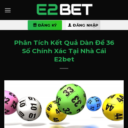
Skip
to
content
ĐĂNG KÝ
ĐĂNG NHẬP
Phân Tích Kết Quả Dàn Đề 36
Số Chính Xác Tại Nhà Cái
E2bet