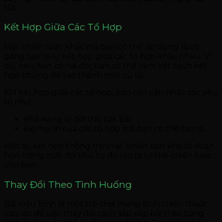
tức.
Kết Hợp Giữa Các Tổ Hợp
Một chiến lược khác mà bạn có thể áp dụng là cố
gắng tạo ra sự kết hợp giữa các tổ hợp khác nhau. Ví
dụ, nếu bạn có hai đôi, bạn có thể xem xét cách kết
hợp chúng để tạo thành một cù lũ.
Khi kết hợp giữa các tổ hợp, bạn cần cân nhắc các yếu
tố như:
Khả năng bị đối thủ bắt bài.
Độ mạnh của các tổ hợp mà bạn có thể tạo ra.
Một sự kết hợp thông minh sẽ khiến bạn khó bị đoán
hơn trong mắt đối thủ, từ đó tạo ra lợi thế chiến lược
cho bạn.
Thay Đổi Theo Tình Huống
Bài mậu binh là một trò chơi mang tính chiến thuật
cao, do đó việc thay đổi cách sắp xếp bài theo từng