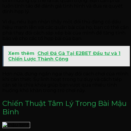
tình huống cụ thể là rất quan trọng. Bạn cần phải
luôn tỉnh táo để đánh giá tình hình và đưa ra quyết
định hợp lý.
Ví dụ, nếu bạn nhận thấy một đối thủ đang có dấu
hiệu mạnh lên với các quân bài của họ, bạn có thể cần
phải thay đổi cách sắp xếp bài của mình để tăng tính
bảo vệ cho các tổ hợp bài của bạn.
Xem thêm
Chơi Đá Gà Tại E2BET Đầu tư và 1
Chiến Lược Thành Công
Hơn nữa, đừng ngần ngại thay đổi cách chơi của mình
khi cần thiết. Sự linh hoạt trong tư duy và cách tiếp
cận sẽ là chìa khóa giúp bạn vượt qua nhiều tình
huống khó khăn trong trò chơi này.
Chiến Thuật Tâm Lý Trong Bài Mậu
Binh