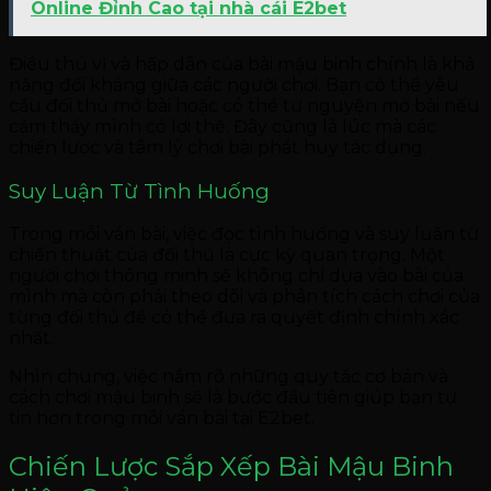
Online Đỉnh Cao tại nhà cái E2bet
Điều thú vị và hấp dẫn của bài mậu binh chính là khả
năng đối kháng giữa các người chơi. Bạn có thể yêu
cầu đối thủ mở bài hoặc có thể tự nguyện mở bài nếu
cảm thấy mình có lợi thế. Đây cũng là lúc mà các
chiến lược và tâm lý chơi bài phát huy tác dụng.
Suy Luận Từ Tình Huống
Trong mỗi ván bài, việc đọc tình huống và suy luận từ
chiến thuật của đối thủ là cực kỳ quan trọng. Một
người chơi thông minh sẽ không chỉ dựa vào bài của
mình mà còn phải theo dõi và phân tích cách chơi của
từng đối thủ để có thể đưa ra quyết định chính xác
nhất.
Nhìn chung, việc nắm rõ những quy tắc cơ bản và
cách chơi mậu binh sẽ là bước đầu tiên giúp bạn tự
tin hơn trong mỗi ván bài tại E2bet.
Chiến Lược Sắp Xếp Bài Mậu Binh