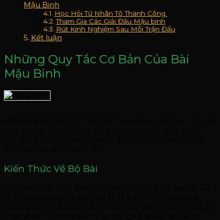
Mậu Binh
Học Hỏi Từ Nhân Tố Thành Công
Tham Gia Các Giải Đấu Mậu binh
Rút Kinh Nghiệm Sau Mỗi Trận Đấu
Kết luận
Những Quy Tắc Cơ Bản Của Bài
Mậu Binh
Khi bắt đầu một trò chơi bài mậu binh, việc hiểu rõ các
quy tắc cơ bản là điều quan trọng hàng đầu. Điều
này giúp bạn dễ dàng tham gia và tự tin hơn khi đối
diện với các đối thủ khác.
Kiến Thức Về Bộ Bài
Đầu tiên, bài mậu binh thường sử dụng bộ bài tây 52
lá. Người chơi sẽ được chia 13 lá bài và cần sắp xếp
chúng thành ba tổ hợp: hai tổ hợp gồm 5 lá và một tổ
hợp gồm 3 lá. Mục tiêu của trò chơi là tạo ra các tổ