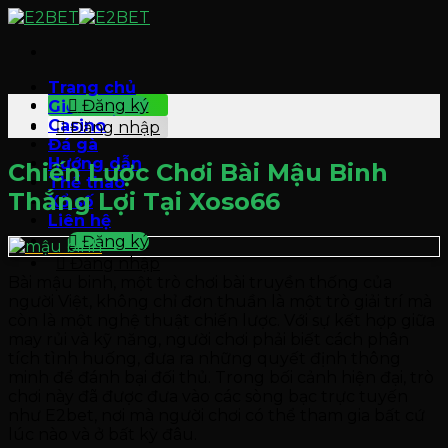
Skip
to
content
Trang chủ
Đăng ký
Giới thiệu
Casino
Đăng nhập
Đá gà
Hướng dẫn
Chiến Lược Chơi Bài Mậu Binh
Thể thao
Thắng Lợi Tại Xoso66
Xổ số
Liên hệ
Đăng ký
Đăng nhập
Bài mậu binh, một trò chơi bài truyền thống của
người Việt, không chỉ đơn thuần là một trò giải trí mà
còn là một nghệ thuật chiến lược. Với sự kết hợp giữa
may rủi và kỹ năng, người chơi phải biết cách phân
tích tình huống, đưa ra những quyết định thông
minh để đánh bại đối thủ. Trong bối cảnh hiện đại, trò
chơi này đã được đưa vào các sòng bạc trực tuyến
như E2bet, nơi mà người chơi có thể tham gia bất cứ
lúc nào và ở bất kỳ đâu.