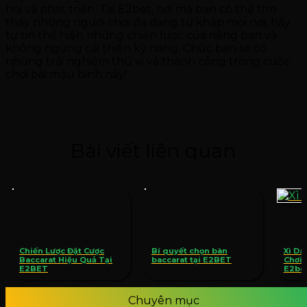
hỏi và phát triển. Tại E2bet, nơi mà bạn có thể tìm
thấy những người chơi đa dạng từ khắp mọi nơi, hãy
tự tin thể hiện những chiến lược của riêng bạn và
không ngừng cải thiện kỹ năng. Chúc bạn sẽ có
những trải nghiệm thú vị và thành công trong cuộc
chơi bài mậu binh này!
Bài viết liên quan
Chiến Lược Đặt Cược
Bí quyết chọn bàn
Xì Dá
Baccarat Hiệu Quả Tại
baccarat tại E2BET
Chơi 
E2BET
E2be
Chuyên mục