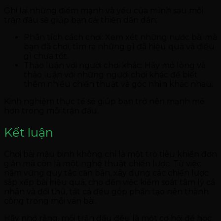
Ghi lại những điểm mạnh và yếu của mình sau mỗi
trận đấu sẽ giúp bạn cải thiện dần dần:
Phân tích cách chơi: Xem xét những nước bài mà
bạn đã chơi, tìm ra những gì đã hiệu quả và điều
gì chưa tốt.
Thảo luận với người chơi khác: Hãy mở lòng và
thảo luận với những người chơi khác để biết
thêm nhiều chiến thuật và góc nhìn khác nhau.
Kinh nghiệm thực tế sẽ giúp bạn trở nên mạnh mẽ
hơn trong mỗi trận đấu.
Kết luận
Chơi bài mậu binh không chỉ là một trò tiêu khiển đơn
giản mà còn là một nghệ thuật chiến lược. Từ việc
nắm vững quy tắc căn bản, xây dựng các chiến lược
sắp xếp bài hiệu quả, cho đến việc kiểm soát tâm lý cá
nhân và đối thủ, tất cả đều góp phần tạo nên thành
công trong mỗi ván bài.
Hãy nhớ rằng, mỗi trận đấu đều là một cơ hội để học