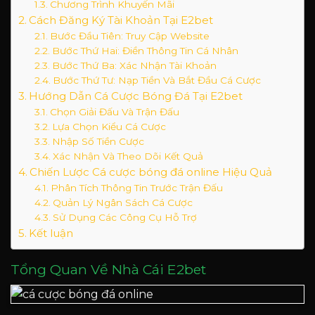
Chương Trình Khuyến Mãi
Cách Đăng Ký Tài Khoản Tại E2bet
Bước Đầu Tiên: Truy Cập Website
Bước Thứ Hai: Điền Thông Tin Cá Nhân
Bước Thứ Ba: Xác Nhận Tài Khoản
Bước Thứ Tư: Nạp Tiền Và Bắt Đầu Cá Cược
Hướng Dẫn Cá Cược Bóng Đá Tại E2bet
Chọn Giải Đấu Và Trận Đấu
Lựa Chọn Kiểu Cá Cược
Nhập Số Tiền Cược
Xác Nhận Và Theo Dõi Kết Quả
Chiến Lược Cá cược bóng đá online Hiệu Quả
Phân Tích Thông Tin Trước Trận Đấu
Quản Lý Ngân Sách Cá Cược
Sử Dụng Các Công Cụ Hỗ Trợ
Kết luận
Tổng Quan Về Nhà Cái E2bet