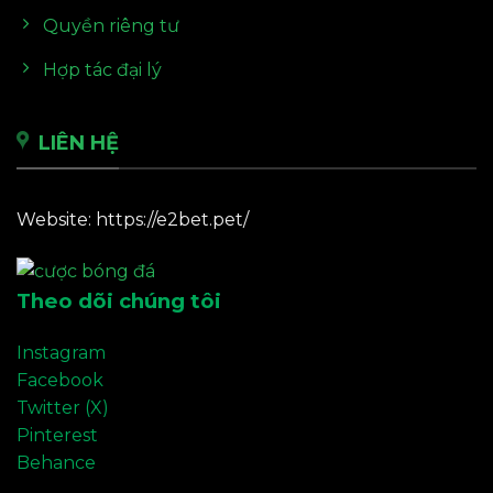
Quyền riêng tư
Hợp tác đại lý
LIÊN HỆ
Website: https://e2bet.pet/
Theo dõi chúng tôi
Instagram
Facebook
Twitter (X)
Pinterest
Behance