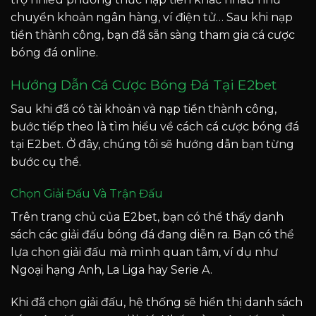
chuyển khoản ngân hàng, ví điện tử… Sau khi nạp
tiền thành công, bạn đã sẵn sàng tham gia cá cược
bóng đá online.
Hướng Dẫn Cá Cược Bóng Đá Tại E2bet
Sau khi đã có tài khoản và nạp tiền thành công,
bước tiếp theo là tìm hiểu về cách cá cược bóng đá
tại E2bet. Ở đây, chúng tôi sẽ hướng dẫn bạn từng
bước cụ thể.
Chọn Giải Đấu Và Trận Đấu
Trên trang chủ của E2bet, bạn có thể thấy danh
sách các giải đấu bóng đá đang diễn ra. Bạn có thể
lựa chọn giải đấu mà mình quan tâm, ví dụ như
Ngoại hạng Anh, La Liga hay Serie A.
Khi đã chọn giải đấu, hệ thống sẽ hiển thị danh sách