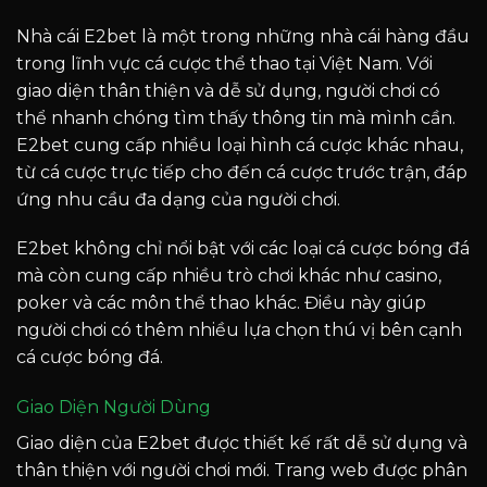
Nhà cái E2bet là một trong những nhà cái hàng đầu
trong lĩnh vực cá cược thể thao tại Việt Nam. Với
giao diện thân thiện và dễ sử dụng, người chơi có
thể nhanh chóng tìm thấy thông tin mà mình cần.
E2bet cung cấp nhiều loại hình cá cược khác nhau,
từ cá cược trực tiếp cho đến cá cược trước trận, đáp
ứng nhu cầu đa dạng của người chơi.
E2bet không chỉ nổi bật với các loại cá cược bóng đá
mà còn cung cấp nhiều trò chơi khác như casino,
poker và các môn thể thao khác. Điều này giúp
người chơi có thêm nhiều lựa chọn thú vị bên cạnh
cá cược bóng đá.
Giao Diện Người Dùng
Giao diện của E2bet được thiết kế rất dễ sử dụng và
thân thiện với người chơi mới. Trang web được phân