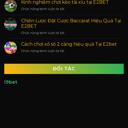
Thành
Kinh nghiệm chơi kèo tài xỉu tại E2BET
chơi
Công
ở
Chức năng bình luận bị tắt
xổ
Kinh
số
nghiệm
bingo
Chiến Lược Đặt Cược Baccarat Hiệu Quả Tại
chơi
tại
E2BET
kèo
E2BET
ở
Chức năng bình luận bị tắt
tài
Chiến
xỉu
Lược
tại
Cách chơi xổ số 2 càng hiệu quả Tại E2bet
Đặt
E2BET
ở
Chức năng bình luận bị tắt
Cược
Cách
Baccarat
chơi
Hiệu
xổ
Quả
ĐỐI TÁC
số
Tại
2
E2BET
càng
I9bet
hiệu
quả
Tại
E2bet