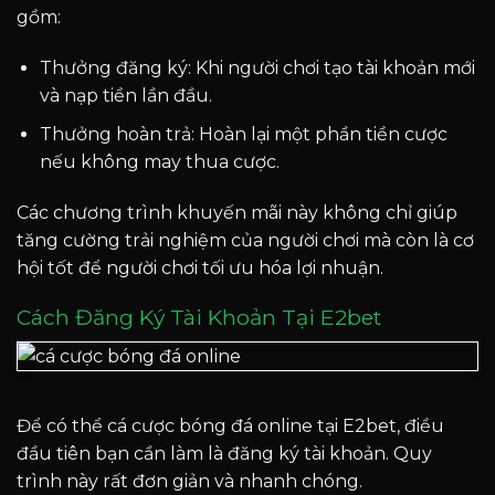
gồm:
Thưởng đăng ký: Khi người chơi tạo tài khoản mới
và nạp tiền lần đầu.
Thưởng hoàn trả: Hoàn lại một phần tiền cược
nếu không may thua cược.
Các chương trình khuyến mãi này không chỉ giúp
tăng cường trải nghiệm của người chơi mà còn là cơ
hội tốt để người chơi tối ưu hóa lợi nhuận.
Cách Đăng Ký Tài Khoản Tại E2bet
Để có thể cá cược bóng đá online tại E2bet, điều
đầu tiên bạn cần làm là đăng ký tài khoản. Quy
trình này rất đơn giản và nhanh chóng.