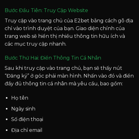
Bước Đầu Tiên: Truy Cập Website
Truy cập vào trang chủ của E2bet bằng cách gõ địa
chỉ vào trình duyệt của bạn. Giao diện chính của
trang web sẽ hiển thị nhiều thông tin hữu ích và
các mục truy cập nhanh.
Bước Thứ Hai: Điền Thông Tin Cá Nhân
Sau khi truy cập vào trang chủ, bạn sẽ thấy nút
“Đăng ký” ở góc phải màn hình. Nhấn vào đó và điền
đầy đủ thông tin cá nhân mà yêu cầu, bao gồm:
Họ tên
Ngày sinh
Số điện thoại
Địa chỉ email