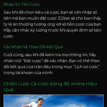
Nhập Số Tiền Cược
Sau khi đã chọn kiểu cá cược, bạn sẽ cần nhập số
tiền mà bạn muốn đặt cược. E2bet sẽ cho bạn thấy
tỷ lệ ăn thưởng tương ứng với số tiền cược của bạn.
Hãy cân nhắc kỹ lưỡng trước khi quyết định số tiền
cược.
Xác Nhận Và Theo Dõi Kết Quả
Cuối cùng, sau khi đã kiểm tra mọi thông tin, hãy
nhấn nút “Đặt cược” để xác nhận. Bạn có thể theo
dõi kết quả của trận đấu trong mục “Lịch sử cược”
trong tài khoản của mình.
Chiến Lược Cá cược bóng đá online Hiệu
Quả