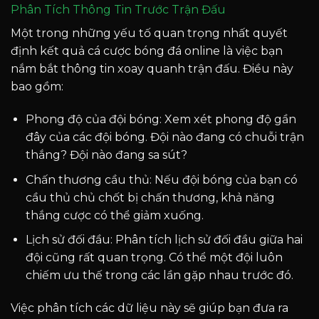
Phân Tích Thông Tin Trước Trận Đấu
Một trong những yếu tố quan trọng nhất quyết
định kết quả cá cược bóng đá online là việc bạn
nắm bắt thông tin xoay quanh trận đấu. Điều này
bao gồm:
Phong độ của đội bóng: Xem xét phong độ gần
đây của các đội bóng. Đội nào đang có chuỗi trận
thắng? Đội nào đang sa sút?
Chấn thương cầu thủ: Nếu đội bóng của bạn có
cầu thủ chủ chốt bị chấn thương, khả năng
thắng cược có thể giảm xuống.
Lịch sử đối đầu: Phân tích lịch sử đối đầu giữa hai
đội cũng rất quan trọng. Có thể một đội luôn
chiếm ưu thế trong các lần gặp nhau trước đó.
Việc phân tích các dữ liệu này sẽ giúp bạn đưa ra