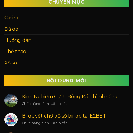
CHUYÊN MỤC
Casino
Đá gà
Hướng dẫn
Thể thao
Xổ số
NỘI DUNG MỚI
Kinh Nghiệm Cược Bóng Đá Thành Công
ở
Chức năng bình luận bị tắt
Kinh
Nghiệm
Bí quyết chơi xổ số bingo tại E2BET
Cược
ở
Chức năng bình luận bị tắt
Bóng
Bí
Đá
quyết