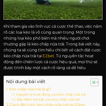
Khi tham gia vào lĩnh vực cá cược thể thao, việc nắm
rõ các loại kèo là vô cùng quan trọng. Một trong
những loại kèo phổ biến mà nhiều người chơi
thường gặp là kèo chấp nữa trái. Trong bài viết này,
chúng ta sẽ cùng tìm hiểu chi tiết về cách đặt cược
kèo chấp nữa trái tại
E2bet
. Từ nguyên tắc hoạt
động đến chiến lược cá cược hiệu quả, mọi thứ sẽ
được trình bày một cách rõ ràng và dễ hiểu.
Nội dung bài viết
Kèo chấp nữa trái là gì?
Nguyên lý hoạt động của kèo chấp nữa trái
Đặc điểm nổi bật của kèo chấp nữa trái
Cách đặt cược kèo chấp nữa trái tại E2bet