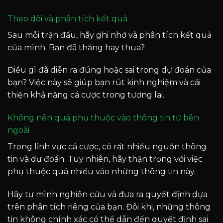
Theo dõi và phân tích kết quả
Sau mỗi trận đấu, hãy ghi nhớ và phân tích kết quả
của mình. Bạn đã thắng hay thua?
Điều gì đã diễn ra đúng hoặc sai trong dự đoán của
bạn? Việc này sẽ giúp bạn rút kinh nghiệm và cải
thiện khả năng cá cược trong tương lai.
Không nên quá phụ thuộc vào thông tin từ bên
ngoài
Trong lĩnh vực cá cược, có rất nhiều nguồn thông
tin và dự đoán. Tuy nhiên, hãy thận trọng với việc
phụ thuộc quá nhiều vào những thông tin này.
Hãy tự mình nghiên cứu và đưa ra quyết định dựa
trên phân tích riêng của bạn. Đôi khi, những thông
tin không chính xác có thể dẫn đến quyết định sai