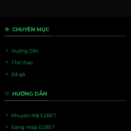
CHUYÊN MỤC
Hướng Dẫn
Thể thao
Đá gà
HƯỚNG DẪN
Khuyến Mãi E2BET
Đăng nhập E2BET