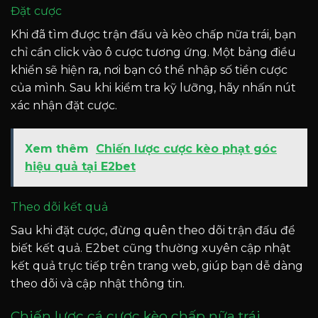
Đặt cược
Khi đã tìm được trận đấu và kèo chấp nữa trái, bạn
chỉ cần click vào ô cược tương ứng. Một bảng điều
khiển sẽ hiện ra, nơi bạn có thể nhập số tiền cược
của mình. Sau khi kiểm tra kỹ lưỡng, hãy nhấn nút
xác nhận đặt cược.
Xem thêm
Chiến lược cược kèo phạt góc
hiệu quả tại E2bet
Theo dõi kết quả
Sau khi đặt cược, đừng quên theo dõi trận đấu để
biết kết quả. E2bet cũng thường xuyên cập nhật
kết quả trực tiếp trên trang web, giúp bạn dễ dàng
theo dõi và cập nhật thông tin.
Chiến lược cá cược kèo chấp nữa trái