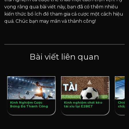
vọng rằng qua bài viết này, bạn đã có thêm nhiều
kiến thức bổ ích để tham gia cá cược một cách hiệu
quả. Chúc bạn may mắn và thành công!
Bài viết liên quan
Kinh Nghiệm Cược
Kinh nghiệm chơi kèo
Chiến 
Bóng Đá Thành Công
tài xỉu tại E2BET
chấp 0