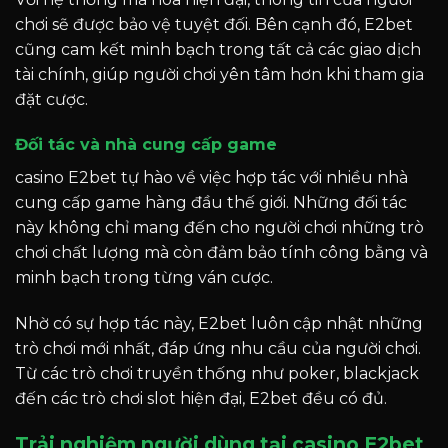
chơi sẽ được bảo vệ tuyệt đối. Bên cạnh đó, E2bet
cũng cam kết minh bạch trong tất cả các giao dịch
tài chính, giúp người chơi yên tâm hơn khi tham gia
đặt cược.
Đối tác và nhà cung cấp game
casino E2bet tự hào về việc hợp tác với nhiều nhà
cung cấp game hàng đầu thế giới. Những đối tác
này không chỉ mang đến cho người chơi những trò
chơi chất lượng mà còn đảm bảo tính công bằng và
minh bạch trong từng ván cược.
Nhờ có sự hợp tác này, E2bet luôn cập nhật những
trò chơi mới nhất, đáp ứng nhu cầu của người chơi.
Từ các trò chơi truyền thống như poker, blackjack
đến các trò chơi slot hiện đại, E2bet đều có đủ.
Trải nghiệm người dùng tại casino E2bet