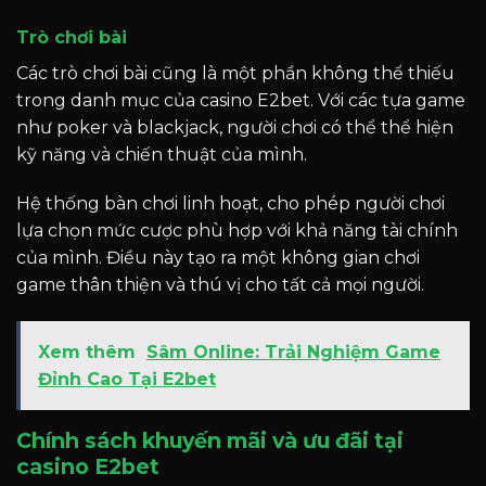
Trò chơi bài
Các trò chơi bài cũng là một phần không thể thiếu
trong danh mục của casino E2bet. Với các tựa game
như poker và blackjack, người chơi có thể thể hiện
kỹ năng và chiến thuật của mình.
Hệ thống bàn chơi linh hoạt, cho phép người chơi
lựa chọn mức cược phù hợp với khả năng tài chính
của mình. Điều này tạo ra một không gian chơi
game thân thiện và thú vị cho tất cả mọi người.
Xem thêm
Sâm Online: Trải Nghiệm Game
Đỉnh Cao Tại E2bet
Chính sách khuyến mãi và ưu đãi tại
casino E2bet