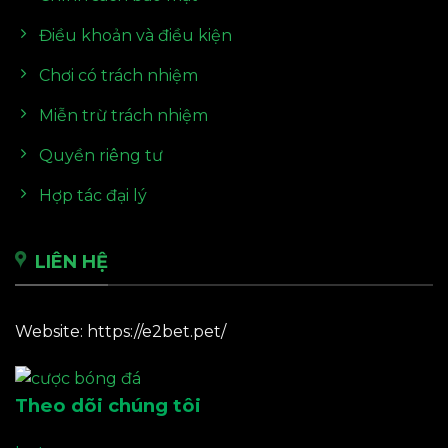
Điều khoản và điều kiện
Chơi có trách nhiệm
Miễn trừ trách nhiệm
Quyền riêng tư
Hợp tác đại lý
LIÊN HỆ
Website: https://e2bet.pet/
Theo dõi chúng tôi