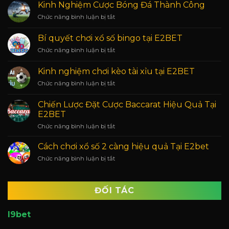
Kinh Nghiệm Cược Bóng Đá Thành Công
ở
Chức năng bình luận bị tắt
Kinh
Nghiệm
Bí quyết chơi xổ số bingo tại E2BET
Cược
ở
Chức năng bình luận bị tắt
Bóng
Bí
Đá
quyết
Thành
Kinh nghiệm chơi kèo tài xỉu tại E2BET
chơi
Công
ở
Chức năng bình luận bị tắt
xổ
Kinh
số
nghiệm
bingo
Chiến Lược Đặt Cược Baccarat Hiệu Quả Tại
chơi
tại
E2BET
kèo
E2BET
ở
Chức năng bình luận bị tắt
tài
Chiến
xỉu
Lược
tại
Cách chơi xổ số 2 càng hiệu quả Tại E2bet
Đặt
E2BET
ở
Chức năng bình luận bị tắt
Cược
Cách
Baccarat
chơi
Hiệu
xổ
Quả
ĐỐI TÁC
số
Tại
2
E2BET
càng
I9bet
hiệu
quả