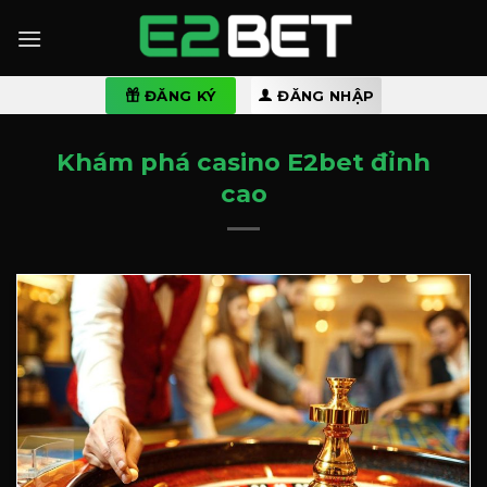
Skip
to
content
ĐĂNG KÝ
ĐĂNG NHẬP
Khám phá casino E2bet đỉnh
cao