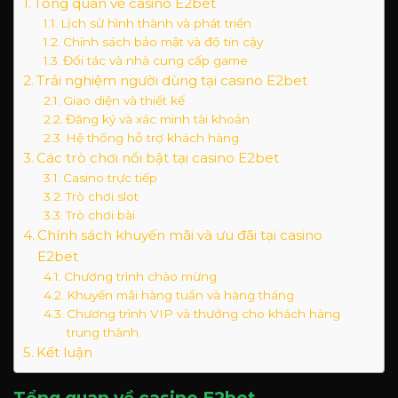
Tổng quan về casino E2bet
Lịch sử hình thành và phát triển
Chính sách bảo mật và độ tin cậy
Đối tác và nhà cung cấp game
Trải nghiệm người dùng tại casino E2bet
Giao diện và thiết kế
Đăng ký và xác minh tài khoản
Hệ thống hỗ trợ khách hàng
Các trò chơi nổi bật tại casino E2bet
Casino trực tiếp
Trò chơi slot
Trò chơi bài
Chính sách khuyến mãi và ưu đãi tại casino
E2bet
Chương trình chào mừng
Khuyến mãi hàng tuần và hàng tháng
Chương trình VIP và thưởng cho khách hàng
trung thành
Kết luận
Tổng quan về casino E2bet