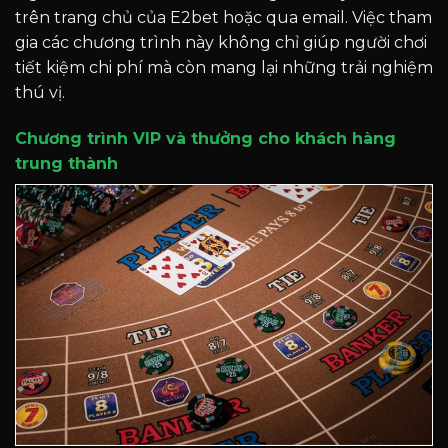
trên trang chủ của E2bet hoặc qua email. Việc tham
gia các chương trình này không chỉ giúp người chơi
tiết kiệm chi phí mà còn mang lại những trải nghiệm
thú vị.
Chương trình VIP và thưởng cho khách hàng
trung thành