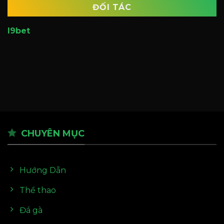
xổ
Quả
ĐỐI TÁC
số
Tại
2
E2BET
càng
I9bet
hiệu
quả
Tại
E2bet
CHUYÊN MỤC
Hướng Dẫn
Thể thao
Đá gà