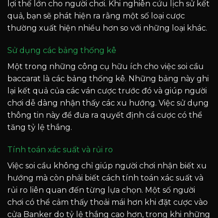
lợi thế lớn cho người chơi. Khi nghiên cứu lịch sử kết
quả, bạn sẽ phát hiện ra rằng một số loại cược
thường xuất hiện nhiều hơn so với những loại khác.
Sử dụng các bảng thống kê
Một trong những công cụ hữu ích cho việc soi cầu
baccarat là các bảng thống kê. Những bảng này ghi
lại kết quả của các ván cược trước đó và giúp người
chơi dễ dàng nhận thấy các xu hướng. Việc sử dụng
thông tin này để đưa ra quyết định cá cược có thể
tăng tỷ lệ thắng.
Tính toán xác suất và rủi ro
Việc soi cầu không chỉ giúp người chơi nhận biết xu
hướng mà còn phải biết cách tính toán xác suất và
rủi ro liên quan đến từng lựa chọn. Một số người
chơi có thể cảm thấy thoải mái hơn khi đặt cược vào
cửa Banker do tỷ lệ thắng cao hơn, trong khi những