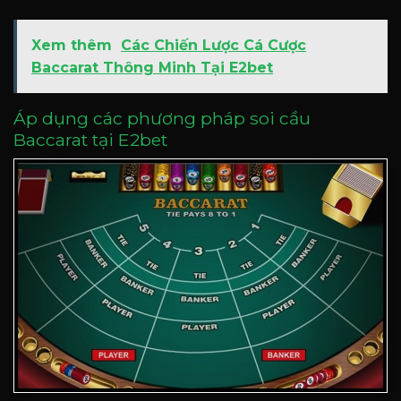
Xem thêm
Các Chiến Lược Cá Cược
Baccarat Thông Minh Tại E2bet
Áp dụng các phương pháp soi cầu
Baccarat tại E2bet