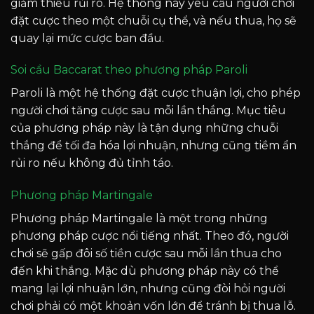
giảm thiểu rủi ro. Hệ thống này yêu cầu người chơi
đặt cược theo một chuỗi cụ thể, và nếu thua, họ sẽ
quay lại mức cược ban đầu.
Soi cầu Baccarat theo phương pháp Paroli
Paroli là một hệ thống đặt cược thuận lợi, cho phép
người chơi tăng cược sau mỗi lần thắng. Mục tiêu
của phương pháp này là tận dụng những chuỗi
thắng để tối đa hóa lợi nhuận, nhưng cũng tiềm ẩn
rủi ro nếu không đủ tỉnh táo.
Phương pháp Martingale
Phương pháp Martingale là một trong những
phương pháp cược nổi tiếng nhất. Theo đó, người
chơi sẽ gấp đôi số tiền cược sau mỗi lần thua cho
đến khi thắng. Mặc dù phương pháp này có thể
mang lại lợi nhuận lớn, nhưng cũng đòi hỏi người
chơi phải có một khoản vốn lớn để tránh bị thua lỗ.