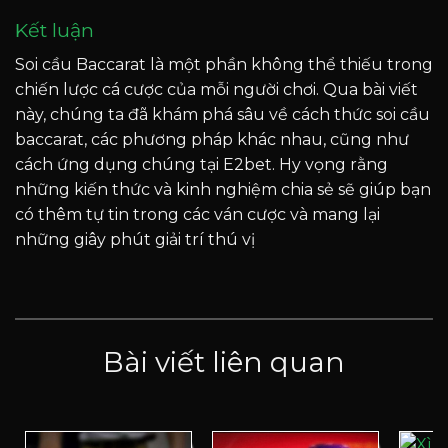
Kết luận
Soi cầu Baccarat là một phần không thể thiếu trong
chiến lược cá cược của mỗi người chơi. Qua bài viết
này, chúng ta đã khám phá sâu về cách thức soi cầu
baccarat, các phương pháp khác nhau, cũng như
cách ứng dụng chúng tại E2bet. Hy vọng rằng
những kiến thức và kinh nghiệm chia sẻ sẽ giúp bạn
có thêm tự tin trong các ván cược và mang lại
những giây phút giải trí thú vị
Bài viết liên quan