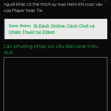
người khác có thể thích sự mạo hiểm khi cược vào
cửa Player hoặc Tie.
Xem thêm
Xì Dách Online: Cách Chơi và
Chiến Thuật tại E2bet
Các phương pháp soi cầu Baccarat hiệu
quả